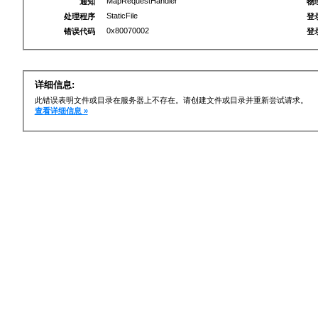
MapRequestHandler
通知
物
StaticFile
处理程序
登
0x80070002
错误代码
登
详细信息:
此错误表明文件或目录在服务器上不存在。请创建文件或目录并重新尝试请求。
查看详细信息 »