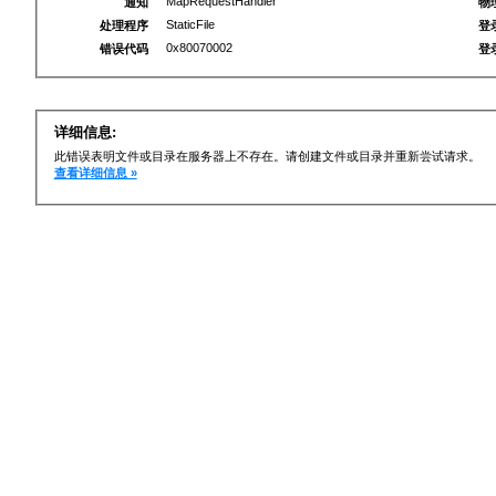
MapRequestHandler
通知
物
StaticFile
处理程序
登
0x80070002
错误代码
登
详细信息:
此错误表明文件或目录在服务器上不存在。请创建文件或目录并重新尝试请求。
查看详细信息 »