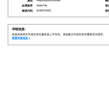
MapRequestHandler
通知
物
StaticFile
处理程序
登
0x80070002
错误代码
登
详细信息:
此错误表明文件或目录在服务器上不存在。请创建文件或目录并重新尝试请求。
查看详细信息 »