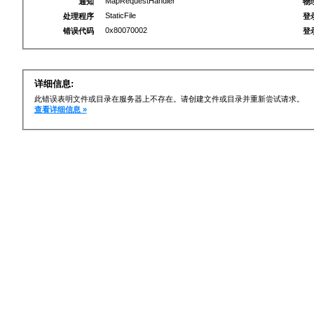
MapRequestHandler
通知
物
StaticFile
处理程序
登
0x80070002
错误代码
登
详细信息:
此错误表明文件或目录在服务器上不存在。请创建文件或目录并重新尝试请求。
查看详细信息 »