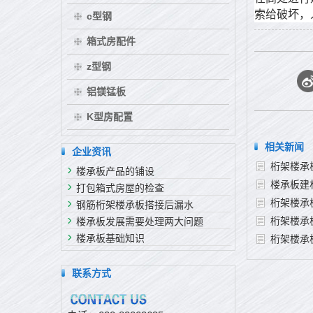
索给破坏，
c型钢
箱式房配件
z型钢
铝镁锰板
K型房配置
相关新闻
企业资讯
桁架楼承
楼承板产品的铺设
楼承板建
打包箱式房屋的检查
桁架楼承
钢筋桁架楼承板搭接后漏水
桁架楼承
楼承板发展需要处理两大问题
楼承板基础知识
桁架楼承
联系方式