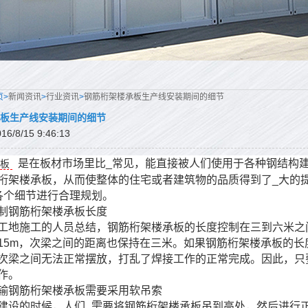
页>
新闻资讯
>
行业资讯
>
钢筋桁架楼承板生产线安装期间的细节
板生产线安装期间的细节
/8/15 9:46:13
是在板材市场里比_常见，能直接被人们使用于各种钢结构
板
桁架楼承板，从而使整体的住宅或者建筑物的品质得到了_大的
各个细节进行合理规划。
制钢筋桁架楼承板长度
工地施工的人员总结，钢筋桁架楼承板的长度控制在三到六米之
m×8~15m，次梁之间的距离也保持在三米。如果钢筋桁架楼承板
次梁之间无法正常摆放，打乱了焊接工作的正常完成。因此，只
作。
输钢筋桁架楼承板需要采用软吊索
建设的时候，人们_需要将钢筋桁架楼承板吊到高处，然后进行