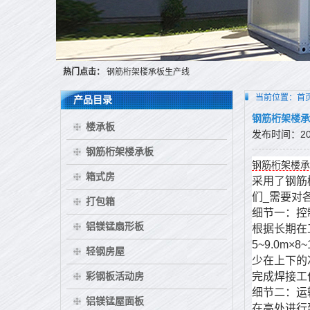
热门点击：
钢筋桁架楼承板生产线
当前位置：
首
产品目录
钢筋桁架楼承
楼承板
发布时间：2016
钢筋桁架楼承板
钢筋桁架楼承
箱式房
采用了钢筋
们_需要对
打包箱
细节一：控
铝镁锰扇形板
根据长期在
5~9.0
轻钢房屋
少在上下的
彩钢板活动房
完成焊接工
细节二：运
铝镁锰屋面板
在高处进行