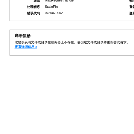
MapRequestHandler
通知
物
StaticFile
处理程序
登
0x80070002
错误代码
登
详细信息:
此错误表明文件或目录在服务器上不存在。请创建文件或目录并重新尝试请求。
查看详细信息 »