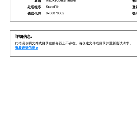
MapRequestHandler
通知
物
StaticFile
处理程序
登
0x80070002
错误代码
登
详细信息:
此错误表明文件或目录在服务器上不存在。请创建文件或目录并重新尝试请求。
查看详细信息 »