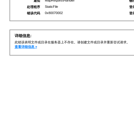
MapRequestHandler
通知
物
StaticFile
处理程序
登
0x80070002
错误代码
登
详细信息:
此错误表明文件或目录在服务器上不存在。请创建文件或目录并重新尝试请求。
查看详细信息 »