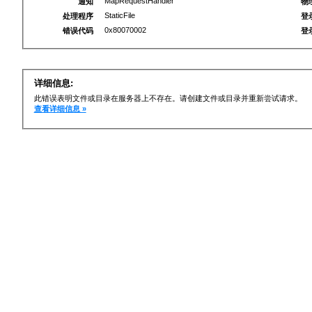
MapRequestHandler
通知
物
StaticFile
处理程序
登
0x80070002
错误代码
登
详细信息:
此错误表明文件或目录在服务器上不存在。请创建文件或目录并重新尝试请求。
查看详细信息 »