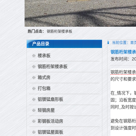
热门点击：
钢筋桁架楼承板
当前位置：
首
产品目录
钢筋桁架楼承
楼承板
发布时间：2016
钢筋桁架楼承板
钢筋桁架楼承
箱式房
的尺寸和要
打包箱
在_情况下，
铝镁锰扇形板
固；沿板宽度
同时_及时按
轻钢房屋
彩钢板活动房
避免在钢筋桁
到设计强度
铝镁锰屋面板