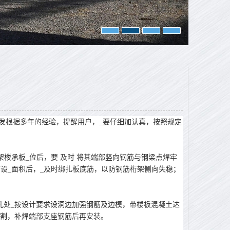
发根据多年的经验，提醒用户，_要仔细加认真，按照规定
架楼承板_位后，要
及时
将其端部竖向钢筋与钢梁点焊牢
铺设_面积后，_及时绑扎板底筋，以防钢筋桁架侧向失稳；
孔处_按设计要求设洞边加强钢筋及边模，带楼板混凝土达
切割，补焊端部支座钢筋后再安装。