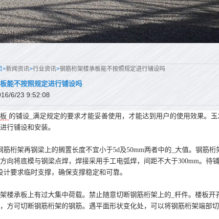
页>
新闻资讯
>
行业资讯
>
钢筋桁架楼承板能不按照规定进行铺设吗
板能不按照规定进行铺设吗
/6/23 9:52:08
板
的铺设_满足规定的要求才能妥善使用，才能达到用户的使用效果。玉
求进行铺设和安装。
钢筋桁架再钢梁上的搁置长度不宜小于5d及50mm两者中的_大值。钢筋桁
方向将底模与钢梁点焊，焊接采用手工电弧焊，间距不大于300mm。待
设计要求临时支撑，确保支撑稳定和可靠。
架楼承板上有过大集中荷载。禁止随意切断钢筋桁架上的_杆件。楼板开
时，方可切断钢筋桁架的钢筋。遇平面形状变化处，可以将钢筋桁架端部