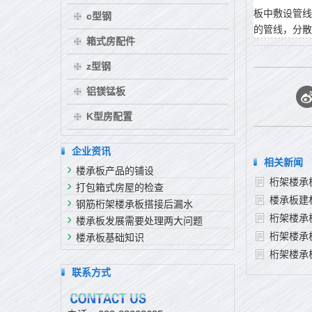
板中敷设管线
c型钢
的管线，分散
箱式房配件
z型钢
铝镁锰板
K型房配置
企业资讯
相关新闻
楼承板产品的铺设
桁架楼承
打包箱式房屋的检查
楼承板建
钢筋桁架楼承板搭接后漏水
桁架楼承
楼承板发展需要处理两大问题
桁架楼承
楼承板基础知识
桁架楼承
联系方式