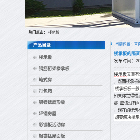
热门点击：
楼承板
当前位置：
首
产品目录
楼承板的隔音
楼承板
发布时间：2016
钢筋桁架楼承板
楼承板
又兼有
箱式房
。然而楼承板
楼承板板一般
打包箱
如果你觉得楼
铝镁锰扇形板
那_应该没有
。现在的建筑
轻钢房屋
想要解决楼承
彩钢板活动房
铝镁锰屋面板