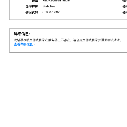
MapRequestHandler
通知
物
StaticFile
处理程序
登
0x80070002
错误代码
登
详细信息:
此错误表明文件或目录在服务器上不存在。请创建文件或目录并重新尝试请求。
查看详细信息 »