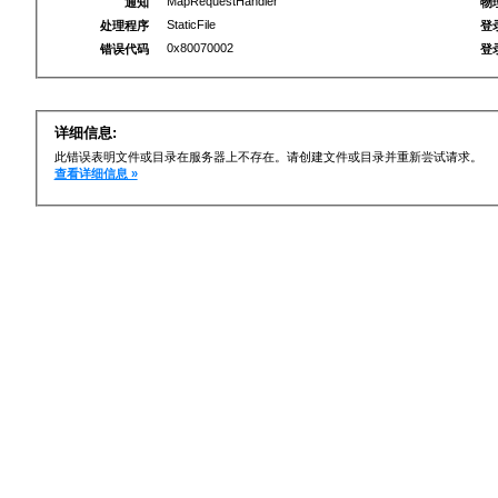
MapRequestHandler
通知
物
StaticFile
处理程序
登
0x80070002
错误代码
登
详细信息:
此错误表明文件或目录在服务器上不存在。请创建文件或目录并重新尝试请求。
查看详细信息 »