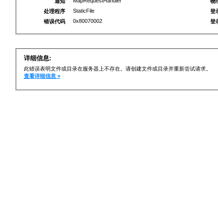
MapRequestHandler
通知
物
StaticFile
处理程序
登
0x80070002
错误代码
登
详细信息:
此错误表明文件或目录在服务器上不存在。请创建文件或目录并重新尝试请求。
查看详细信息 »