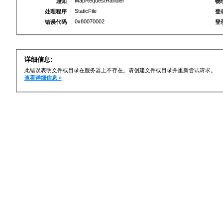
MapRequestHandler
通知
物
StaticFile
处理程序
登
0x80070002
错误代码
登
详细信息:
此错误表明文件或目录在服务器上不存在。请创建文件或目录并重新尝试请求。
查看详细信息 »