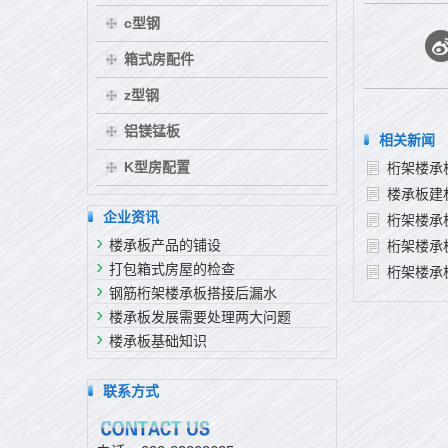
c型钢
箱式房配件
z型钢
铝镁锰板
相关新闻
K型房配置
桁架楼承
楼承板建
企业资讯
桁架楼承
楼承板产品的铺设
桁架楼承
打包箱式房屋的检查
桁架楼承
钢筋桁架楼承板搭接后漏水
楼承板发展需要处理两大问题
楼承板基础知识
联系方式