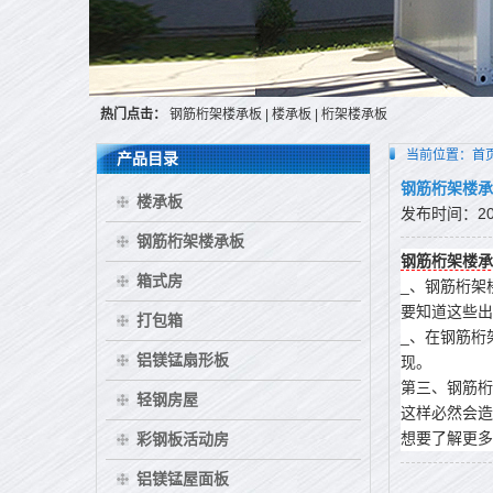
热门点击：
钢筋桁架楼承板
|
楼承板
|
桁架楼承板
当前位置：
首
产品目录
钢筋桁架楼承
楼承板
发布时间：2016
钢筋桁架楼承板
钢筋桁架楼承
箱式房
_、钢筋桁架
要知道这些出
打包箱
_、在钢筋桁
铝镁锰扇形板
现。
第三、钢筋桁
轻钢房屋
这样必然会造
想要了解更多
彩钢板活动房
铝镁锰屋面板