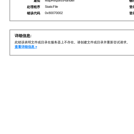
MapRequestHandler
通知
物
StaticFile
处理程序
登
0x80070002
错误代码
登
详细信息:
此错误表明文件或目录在服务器上不存在。请创建文件或目录并重新尝试请求。
查看详细信息 »