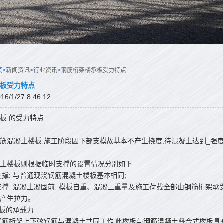
页>
新闻资讯
>
行业资讯
>
钢筋桁架楼承板受力特点
板受力特点
/1/27 8:46:12
板
的受力特点
筋混凝土楼板,施工阶段因下部支模故基本不产生挠度,待混凝土达到_强
土楼板则根据临时支撑的设置情况分别如下:
支撑: 与普通现浇钢筋混凝土楼板基本相同;
支撑: 混凝土凝固前, 模板自重、混凝土重量及施工荷载全部由钢筋桁架承
产生拉力。
楼板的承载力
钢筋桁架上下弦钢筋与混凝土共同工作,此楼板与钢筋混凝土叠合式楼板具有