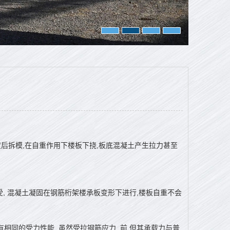
度后拆模,在自重作用下楼板下挠,板底混凝土产生拉力甚至
受, 混凝土凝固在钢筋桁架楼承板变形下进行,楼板自重不会
相同的受力性能, 虽然受拉钢筋应力_前,但其承载力与普