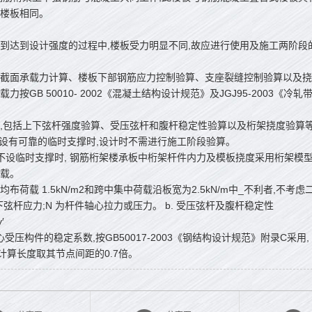
楼板相同。
到达到设计强度的过程中,楼板受力明显不同,故应进行使用及施工两阶段
截面承载力计算、楼板下部钢筋应力控制验算、支座裂缝控制验算以及挠
力按GB 50010- 2002《混凝土结构设计规范》及JGJ95-2003
,包括上下弦杆强度验算、受压弦杆和腹杆稳定性验算以及桁架挠度验算
段设有可靠的临时支撑时,设计时不需进行施工阶段验算。
不设临时支撑时, 钢筋桁架楼承板中桁架杆件内力及模板挠度采用桁架模
载。
布荷载 1.5kN/m2和跨中集中荷载沿板宽为2.5kN/m中_不利者,不考虑二者同
上下弦杆应力;N 为杆件轴心拉力或压力。 b. 受压弦杆及腹杆稳定性
′
轴心受压构件的稳定系数,按GB50017-2003《钢结构设计规范》附录C采用,
的计算长度取其节点间距的0.7倍。