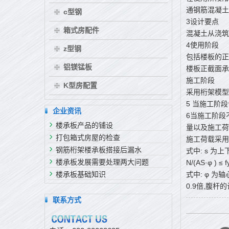
通钢筋混凝土
c型钢
3设计要点
箱式房配件
混凝土从浇筑
4使用阶段
z型钢
包括楼板的正
铝镁锰板
楼板正截面承载
施工阶段
K型房配置
采用桁架模型
5 当施工阶
企业资讯
6当施工阶段
楼承板产品的铺设
量以及施工荷
打包箱式房屋的检查
施工荷载采用均
钢筋桁架楼承板搭接后漏水
式中: s 为
楼承板发展需要处理两大问题
N/(AS·φ ) ≤ fy
楼承板基础知识
式中: φ 为
0.9倍,腹杆
联系方式