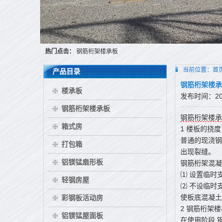
热门点击：
钢筋桁架楼承板
当前位置：
首
产品目录
钢筋桁架楼承
楼承板
发布时间：2016
钢筋桁架楼承板
钢筋桁架楼承
箱式房
1 楼板的挠度
普通的现浇钢
打包箱
出现裂缝。
铝镁锰扇形板
钢筋桁架混凝
⑴ 设置临时
轻钢房屋
⑵ 不设临时
使板底混凝土
彩钢板活动房
2 钢筋桁架
铝镁锰屋面板
在使用阶段,