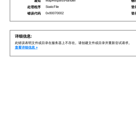
MapRequestHandler
通知
物
StaticFile
处理程序
登
0x80070002
错误代码
登
详细信息:
此错误表明文件或目录在服务器上不存在。请创建文件或目录并重新尝试请求。
查看详细信息 »