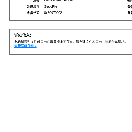
MapRequestHandler
通知
物
StaticFile
处理程序
登
0x80070002
错误代码
登
详细信息:
此错误表明文件或目录在服务器上不存在。请创建文件或目录并重新尝试请求。
查看详细信息 »