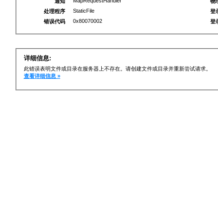
MapRequestHandler
通知
物
StaticFile
处理程序
登
0x80070002
错误代码
登
详细信息:
此错误表明文件或目录在服务器上不存在。请创建文件或目录并重新尝试请求。
查看详细信息 »