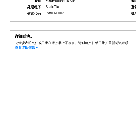
MapRequestHandler
通知
物
StaticFile
处理程序
登
0x80070002
错误代码
登
详细信息:
此错误表明文件或目录在服务器上不存在。请创建文件或目录并重新尝试请求。
查看详细信息 »