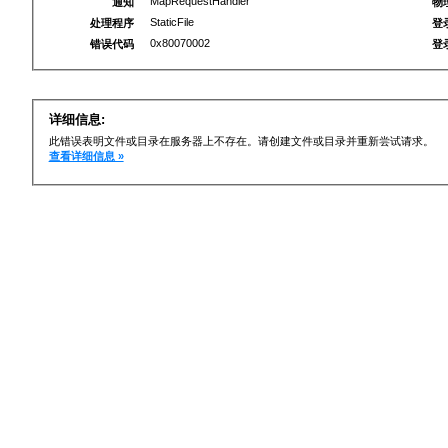
MapRequestHandler
通知
物
StaticFile
处理程序
登
0x80070002
错误代码
登
详细信息:
此错误表明文件或目录在服务器上不存在。请创建文件或目录并重新尝试请求。
查看详细信息 »