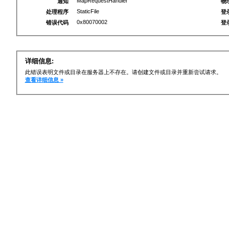
MapRequestHandler
通知
物
StaticFile
处理程序
登
0x80070002
错误代码
登
详细信息:
此错误表明文件或目录在服务器上不存在。请创建文件或目录并重新尝试请求。
查看详细信息 »