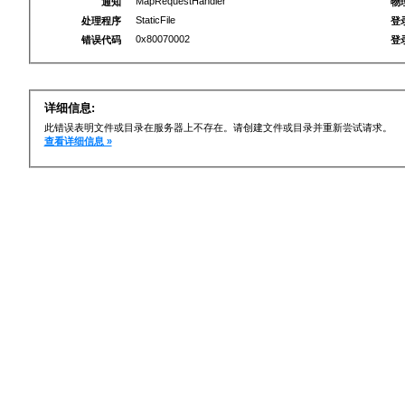
MapRequestHandler
通知
物
StaticFile
处理程序
登
0x80070002
错误代码
登
详细信息:
此错误表明文件或目录在服务器上不存在。请创建文件或目录并重新尝试请求。
查看详细信息 »