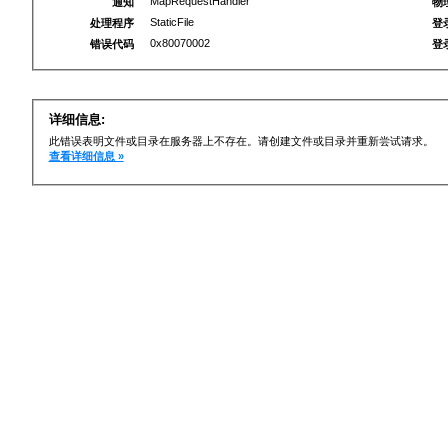
MapRequestHandler
通知
物
StaticFile
处理程序
登
0x80070002
错误代码
登
详细信息:
此错误表明文件或目录在服务器上不存在。请创建文件或目录并重新尝试请求。
查看详细信息 »