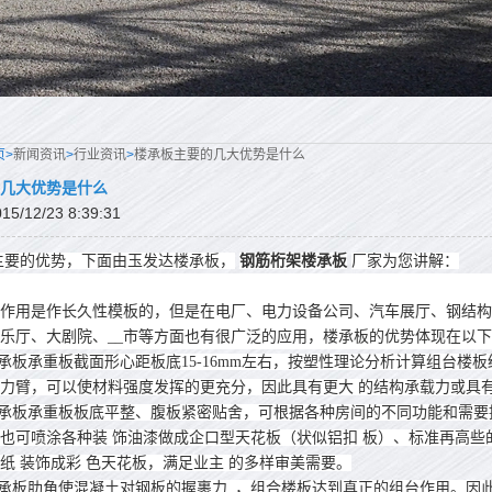
页>
新闻资讯
>
行业资讯
>
楼承板主要的几大优势是什么
几大优势是什么
/12/23 8:39:31
主要的优势，下面由玉发达楼承板，
钢筋桁架楼承板
厂家为您讲解：
作用是作长久性模板的，但是在电厂、电力设备公司、汽车展厅、钢结构
乐厅、大剧院、__市等方面也有很广泛的应用，楼承板的优势体现在以
承板承重板截面形心距板底15-16mm左右，按塑性理论分析计算组台楼
力臂，可以使材料强度发挥的更充分，因此具有更大 的结构承载力或具
承板承重板板底平整、腹板紧密贴舍，可根据各种房间的不同功能和需要
也可喷涂各种装 饰油漆做成企口型天花板（状似铝扣 板）、标准再高
纸 装饰成彩 色天花板，满足业主 的多样审美需要。
承板肋角使混凝土对钢板的握裹力_，组合楼板达到真正的组台作用。因此