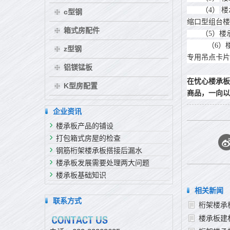
（4）
楼
c型钢
缩口型组台楼
箱式房配件
（5）楼承
（6）
z型钢
专用吊点卡片
铝镁锰板
在忧心楼承板
K型房配置
商品，一向以
企业资讯
楼承板产品的铺设
打包箱式房屋的检查
钢筋桁架楼承板搭接后漏水
楼承板发展需要处理两大问题
楼承板基础知识
相关新闻
联系方式
桁架楼承
楼承板建