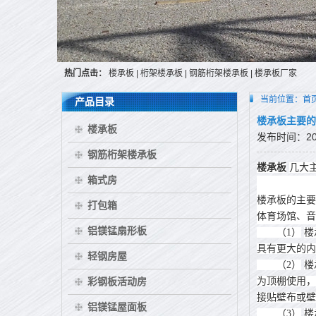
热门点击：
楼承板
|
桁架楼承板
|
钢筋桁架楼承板
|
楼承板厂家
当前位置：
首
产品目录
楼承板主要的
楼承板
发布时间：2015
钢筋桁架楼承板
楼承板
几大
箱式房
楼承板的主要
打包箱
体育场馆、音
铝镁锰扇形板
（1）
楼
具有更大的内
轻钢房屋
（2）
楼
彩钢板活动房
为顶棚使用，
接贴壁布或壁
铝镁锰屋面板
（3）
楼