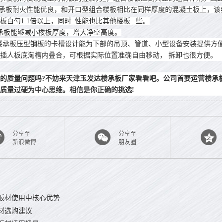
承板耐火性能优良，和开口型组合楼板相比在同样厚度的混凝土板上，该组
板白勺1.1倍以上，同时_性能也比其他楼板 _些。
板能够减小楼板厚度，增大净空高度。
楼承板压型钢板的卡槽设计能为下部的吊顶、管道、小型设备安装提供方
插人板底淘槽内叠合，可根据实际位置准确自由移动， 拆卸也很方便。
的质量问题吗?不妨来天津玉发达楼承板厂家看看吧。公司首要运营楼承
质量过硬为中心思维。相信是你正确的挑选!
分享至
分享至
新浪微博
朋友圈
板材使用中核心优势
材选购建议