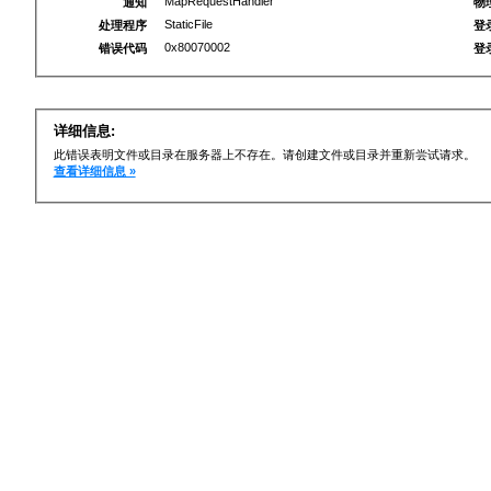
MapRequestHandler
通知
物
StaticFile
处理程序
登
0x80070002
错误代码
登
详细信息:
此错误表明文件或目录在服务器上不存在。请创建文件或目录并重新尝试请求。
查看详细信息 »