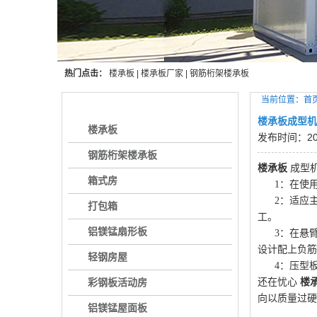
热门点击：
楼承板
|
楼承板厂家
|
钢筋桁架楼承板
当前位置：
首
产品目录
楼承板成型机
楼承板
发布时间：2015
钢筋桁架楼承板
楼承板
成型
箱式房
1：在使用
2：适应主
打包箱
工。
铝镁锰扇形板
3：在悬臂
设计配上负筋
轻钢房屋
4：压型板
彩钢板活动房
还在忧心
楼
向以质量过硬
铝镁锰屋面板