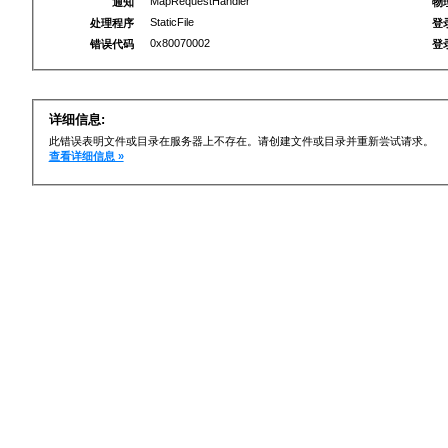
MapRequestHandler
通知
物
StaticFile
处理程序
登
0x80070002
错误代码
登
详细信息:
此错误表明文件或目录在服务器上不存在。请创建文件或目录并重新尝试请求。
查看详细信息 »