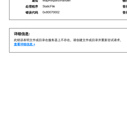
MapRequestHandler
通知
物
StaticFile
处理程序
登
0x80070002
错误代码
登
详细信息:
此错误表明文件或目录在服务器上不存在。请创建文件或目录并重新尝试请求。
查看详细信息 »