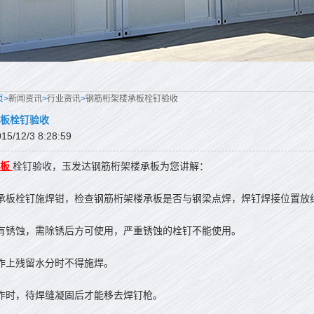
页>
新闻资讯
>
行业资讯
>
钢筋桁架楼承板栓钉验收
板栓钉验收
/12/3 8:28:59
板
栓钉验收，玉发达钢筋桁架楼承板为您讲解：
承板栓钉施焊钳，检查钢筋桁架楼承板是否与钢梁点焊，焊钉焊接位置放
有锈蚀，需除锈后方可使用，严重锈蚀的栓钉不能使用。
作上残留水分时不得施焊。
作时，待焊缝凝固后才能移去焊钉枪。