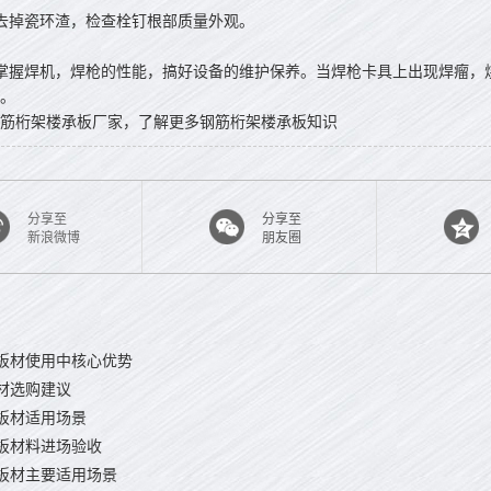
去掉瓷环渣，检查栓钉根部质量外观。
掌握焊机，焊枪的性能，搞好设备的维护保养。当焊枪卡具上出现焊瘤，
。
筋桁架楼承板厂家，了解更多钢筋桁架楼承板知识
分享至
分享至
新浪微博
朋友圈
板材使用中核心优势
材选购建议
板材适用场景
板材料进场验收
板材主要适用场景