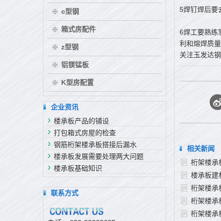
5焊钉焊后要
c型钢
箱式房配件
6焊工要熟练
利和熔焊质量
z型钢
关注玉发达钢
铝镁锰板
K型房配置
企业资讯
楼承板产品的铺设
打包箱式房屋的检查
钢筋桁架楼承板搭接后漏水
相关新闻
楼承板发展需要处理两大问题
桁架楼承
楼承板基础知识
楼承板建
桁架楼承
联系方式
桁架楼承
桁架楼承