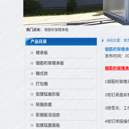
热门点击：
钢筋桁架楼承板
当前位置：
首
产品目录
钢筋桁架楼承
楼承板
发布时间：2015
钢筋桁架楼承板
钢筋桁架楼承
箱式房
1钢筋桁架楼
打包箱
铝镁锰扇形板
2栓钉表面如
轻钢房屋
3雨雪天、工
彩钢板活动房
4栓钉焊接操
铝镁锰屋面板