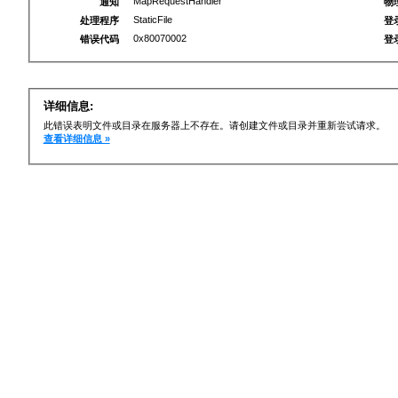
MapRequestHandler
通知
物
StaticFile
处理程序
登
0x80070002
错误代码
登
详细信息:
此错误表明文件或目录在服务器上不存在。请创建文件或目录并重新尝试请求。
查看详细信息 »