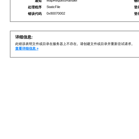
MapRequestHandler
通知
物
StaticFile
处理程序
登
0x80070002
错误代码
登
详细信息:
此错误表明文件或目录在服务器上不存在。请创建文件或目录并重新尝试请求。
查看详细信息 »