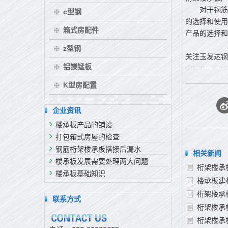
对于钢筋桁
c型钢
的选择和使用
箱式房配件
产品的选择和
z型钢
关注玉发达钢
铝镁锰板
K型房配置
企业资讯
楼承板产品的铺设
打包箱式房屋的检查
钢筋桁架楼承板搭接后漏水
相关新闻
楼承板发展需要处理两大问题
桁架楼承
楼承板基础知识
楼承板建
桁架楼承
联系方式
桁架楼承
桁架楼承