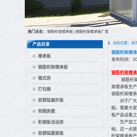
热门点击：
钢筋桁架楼承板
|
钢筋桁架楼承板厂家
当前位置：
首
产品目录
钢筋桁架楼承
楼承板
发布时间：2015
钢筋桁架楼承板
钢筋桁架楼承
箱式房
钢筋桁架楼
架楼承板生产
打包箱
钢筋桁架楼承
铝镁锰扇形板
对于广大的
础，需要大家
轻钢房屋
板产品设备之
生产加工厂
彩钢板活动房
础，这一点是
铝镁锰屋面板
桁架楼承板产