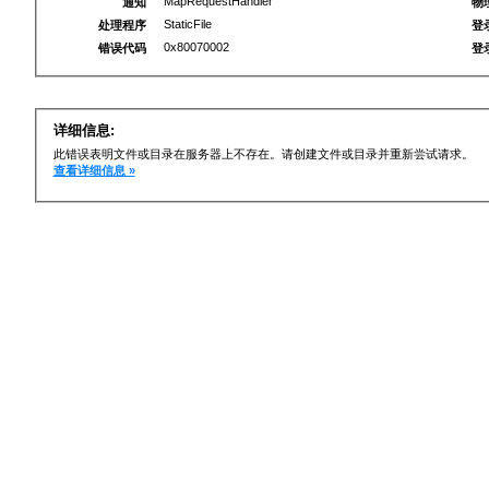
MapRequestHandler
通知
物
StaticFile
处理程序
登
0x80070002
错误代码
登
详细信息:
此错误表明文件或目录在服务器上不存在。请创建文件或目录并重新尝试请求。
查看详细信息 »