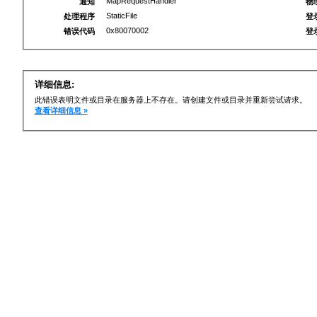
MapRequestHandler
通知
物
StaticFile
处理程序
登
0x80070002
错误代码
登
详细信息:
此错误表明文件或目录在服务器上不存在。请创建文件或目录并重新尝试请求。
查看详细信息 »