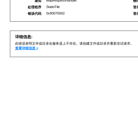
MapRequestHandler
通知
物
StaticFile
处理程序
登
0x80070002
错误代码
登
详细信息:
此错误表明文件或目录在服务器上不存在。请创建文件或目录并重新尝试请求。
查看详细信息 »