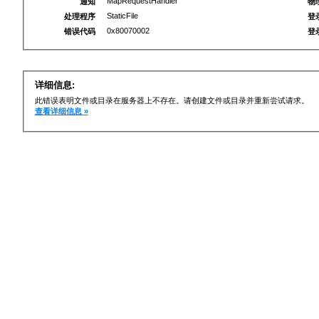
MapRequestHandler
通知
物
StaticFile
处理程序
登
0x80070002
错误代码
登
详细信息:
此错误表明文件或目录在服务器上不存在。请创建文件或目录并重新尝试请求。
查看详细信息 »