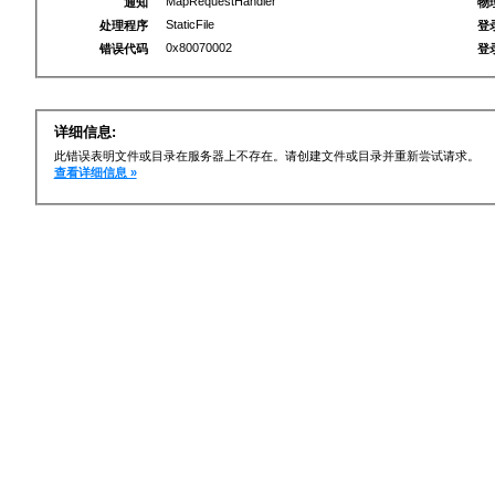
MapRequestHandler
通知
物
StaticFile
处理程序
登
0x80070002
错误代码
登
详细信息:
此错误表明文件或目录在服务器上不存在。请创建文件或目录并重新尝试请求。
查看详细信息 »