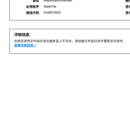
MapRequestHandler
通知
物
StaticFile
处理程序
登
0x80070002
错误代码
登
详细信息:
此错误表明文件或目录在服务器上不存在。请创建文件或目录并重新尝试请求。
查看详细信息 »