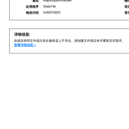
MapRequestHandler
通知
物
StaticFile
处理程序
登
0x80070002
错误代码
登
详细信息:
此错误表明文件或目录在服务器上不存在。请创建文件或目录并重新尝试请求。
查看详细信息 »