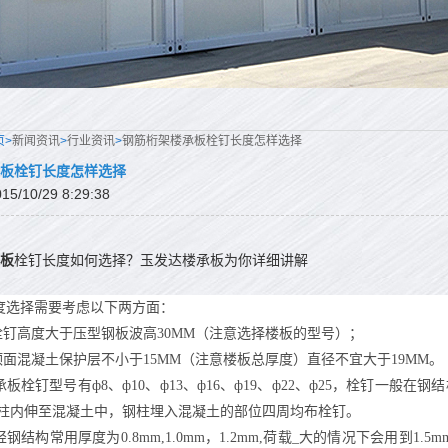
页>
新闻资讯
>
行业资讯
>
钢筋桁架楼承板栓钉长度怎样选择
板栓钉长度怎样选择
/10/29 8:29:38
板
栓钉长度如何选择？玉发达楼承板为你详细讲解
度选择需要考虑以下两方面：
后栓钉高度大于压型钢板波高30MM（注意选择楼板的型号）；
钉顶面混凝土保护层不小于15MM（注意楼板总厚度）直径不宜大于19MM。
板栓钉型号有ф8、ф10、ф13、ф16、ф19、ф22、ф25，栓钉一般
柱内伸至混凝土中，钢柱埋入混凝土的部位四周均布栓钉。
钢结构常用厚度为0.8mm,1.0mm，1.2mm,荷载_大的情况下会用到