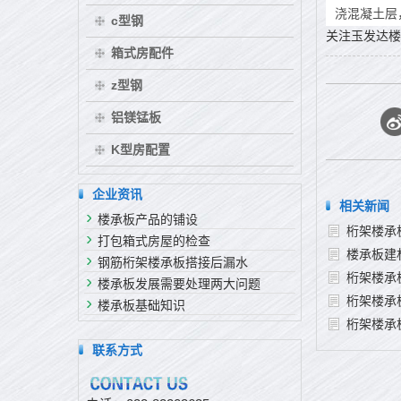
浇混凝土层，
c型钢
关注玉发达楼
箱式房配件
z型钢
铝镁锰板
K型房配置
企业资讯
相关新闻
楼承板产品的铺设
桁架楼承
打包箱式房屋的检查
楼承板建
钢筋桁架楼承板搭接后漏水
桁架楼承
楼承板发展需要处理两大问题
桁架楼承
楼承板基础知识
桁架楼承
联系方式