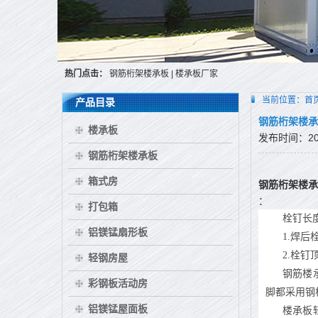
热门点击：
钢筋桁架楼承板
|
楼承板厂家
当前位置：
首
产品目录
钢筋桁架楼承
楼承板
发布时间：2015
钢筋桁架楼承板
箱式房
钢筋桁架楼承
：
打包箱
栓钉长
铝镁锰扇形板
1.焊
2.栓
轻钢房屋
钢筋楼承
彩钢板活动房
脚都采用钢
铝镁锰屋面板
楼承板轻