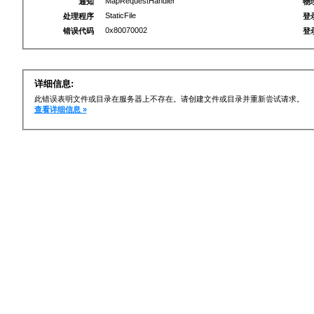
MapRequestHandler
通知
物
StaticFile
处理程序
登
0x80070002
错误代码
登
详细信息:
此错误表明文件或目录在服务器上不存在。请创建文件或目录并重新尝试请求。
查看详细信息 »