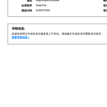
MapRequestHandler
通知
物
StaticFile
处理程序
登
0x80070002
错误代码
登
详细信息:
此错误表明文件或目录在服务器上不存在。请创建文件或目录并重新尝试请求。
查看详细信息 »