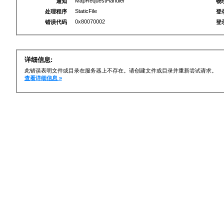
MapRequestHandler
通知
物
StaticFile
处理程序
登
0x80070002
错误代码
登
详细信息:
此错误表明文件或目录在服务器上不存在。请创建文件或目录并重新尝试请求。
查看详细信息 »