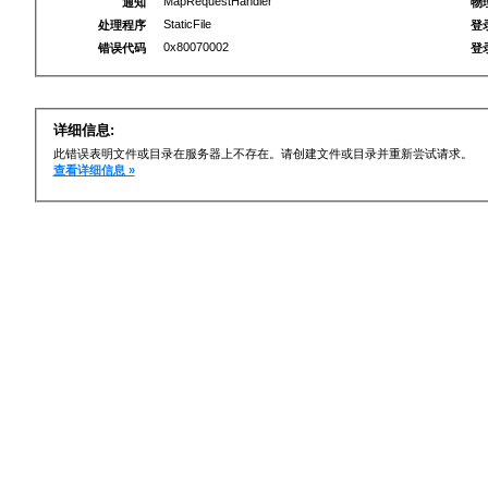
MapRequestHandler
通知
物
StaticFile
处理程序
登
0x80070002
错误代码
登
详细信息:
此错误表明文件或目录在服务器上不存在。请创建文件或目录并重新尝试请求。
查看详细信息 »