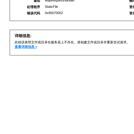
MapRequestHandler
通知
物
StaticFile
处理程序
登
0x80070002
错误代码
登
详细信息:
此错误表明文件或目录在服务器上不存在。请创建文件或目录并重新尝试请求。
查看详细信息 »