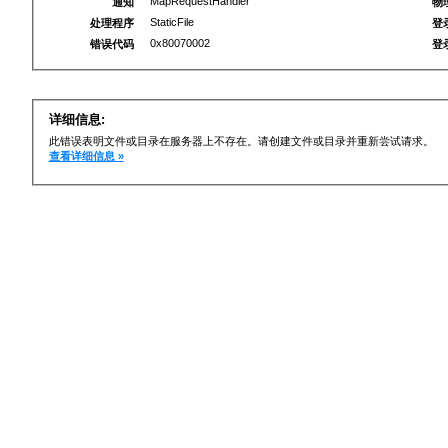
MapRequestHandler
通知
物
StaticFile
处理程序
登
0x80070002
错误代码
登
详细信息:
此错误表明文件或目录在服务器上不存在。请创建文件或目录并重新尝试请求。
查看详细信息 »