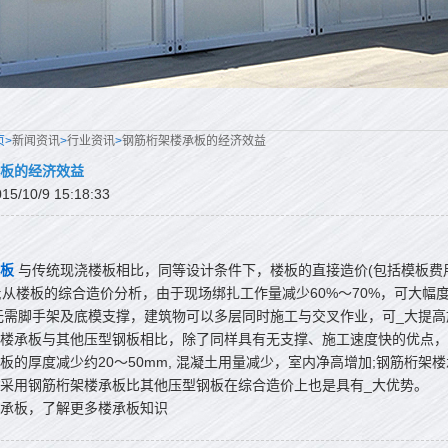
页>
新闻资讯
>
行业资讯
>
钢筋桁架楼承板的经济效益
板的经济效益
/10/9 15:18:33
板
与传统现浇楼板相比，同等设计条件下，楼板的直接造价(包括模板费
 /m2;从楼板的综合造价分析，由于现场绑扎工作量减少60%～70%，可
无需脚手架及底模支撑，建筑物可以多层同时施工与交叉作业，可_大提高
承板与其他压型钢板相比，除了同样具有无支撑、施工速度快的优点，其
板的厚度减少约20～50mm, 混凝土用量减少，室内净高增加;钢筋桁
采用钢筋桁架楼承板比其他压型钢板在综合造价上也是具有_大优势。
楼承板，了解更多楼承板知识