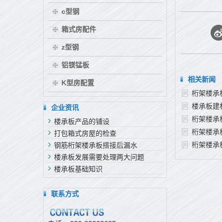
c型钢
箱式房配件
z型钢
铝镁锰板
相关新闻
K型房配置
桁架楼承
楼承板建
企业资讯
桁架楼承
楼承板产品的铺设
桁架楼承
打包箱式房屋的检查
桁架楼承
钢筋桁架楼承板搭接后漏水
楼承板发展需要处理两大问题
楼承板基础知识
联系方式