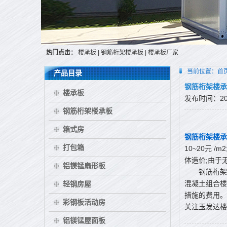
热门点击：
楼承板
|
钢筋桁架楼承板
|
楼承板厂家
当前位置：
首
产品目录
钢筋桁架楼承
楼承板
发布时间：2015
钢筋桁架楼承板
箱式房
钢筋桁架楼承
打包箱
10~20元
体造价;由于
铝镁锰扇形板
钢筋桁架楼
混凝土组合楼
轻钢房屋
措施的费用。
彩钢板活动房
关注玉发达
铝镁锰屋面板